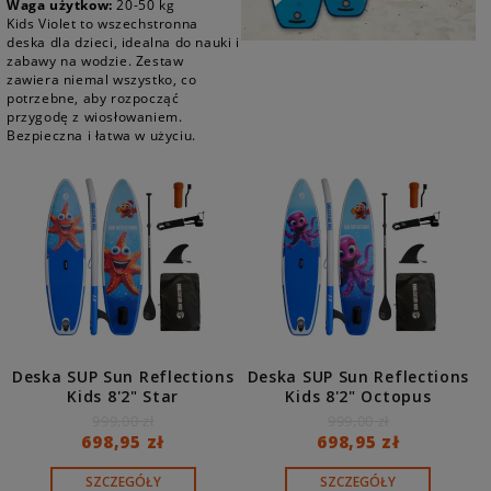
Waga użytkow:
20-50 kg
Kids Violet to wszechstronna
deska dla dzieci, idealna do nauki i
zabawy na wodzie. Zestaw
zawiera niemal wszystko, co
potrzebne, aby rozpocząć
przygodę z wiosłowaniem.
Bezpieczna i łatwa w użyciu.
Deska SUP Sun Reflections
Deska SUP Sun Reflections
Kids 8'2" Star
Kids 8'2" Octopus
999,00 zł
999,00 zł
698,95 zł
698,95 zł
SZCZEGÓŁY
SZCZEGÓŁY