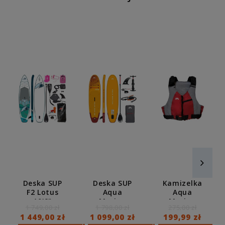
Deska SUP
Deska SUP
Kamizelka
F2 Lotus
Aqua
Aqua
10'8"
Marina
Marina
1 749,00 zł
1 798,00 zł
275,00 zł
Multiset
Fusion
B0304629
1 449,00 zł
1 099,00 zł
199,99 zł
BLUE
10'10" BT-
M/L