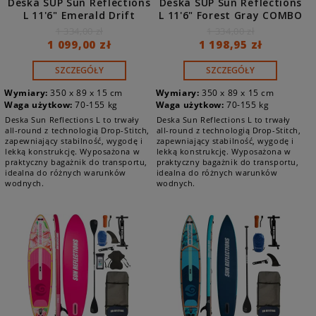
Deska SUP Sun Reflections
Deska SUP Sun Reflections
L 11'6" Emerald Drift
L 11'6" Forest Gray COMBO
COMBO
1 334,00 zł
1 334,00 zł
1 099,00 zł
1 198,95 zł
SZCZEGÓŁY
SZCZEGÓŁY
Wymiary:
350 x 89 x 15 cm
Wymiary:
350 x 89 x 15 cm
Waga użytkow:
70-155 kg
Waga użytkow:
70-155 kg
Deska Sun Reflections L to trwały
Deska Sun Reflections L to trwały
all-round z technologią Drop-Stitch,
all-round z technologią Drop-Stitch,
zapewniający stabilność, wygodę i
zapewniający stabilność, wygodę i
lekką konstrukcję. Wyposażona w
lekką konstrukcję. Wyposażona w
praktyczny bagażnik do transportu,
praktyczny bagażnik do transportu,
idealna do różnych warunków
idealna do różnych warunków
wodnych.
wodnych.