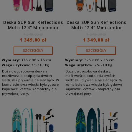
Deska SUP Sun Reflections
Deska SUP Sun Reflections
Multi 12'4" Minicombo
Multi 12'4" Minicombo
SOFT BLUSH
ORANGE
1 549,00 zł
1 549,00 zł
1 349,00 zł
1 349,00 zł
SZCZEGÓŁY
SZCZEGÓŁY
Wymiary:
376 x 86 x 15 cm
Wymiary:
376 x 86 x 15 cm
Waga użytkow:
75-210 kg
Waga użytkow:
75-210 kg
Duża dwuosobowa deska z
Duża dwuosobowa deska z
możliwością podpięcia dwóch
możliwością podpięcia dwóch
siedzisk i pływania na siedząco. W
siedzisk i pływania na siedząco. W
komplecie dwa wiosła hybrydowe
komplecie dwa wiosła hybrydowe
kajakowe. Zestaw kompletny dla
kajakowe. Zestaw kompletny dla
pływającej pary.
pływającej pary.