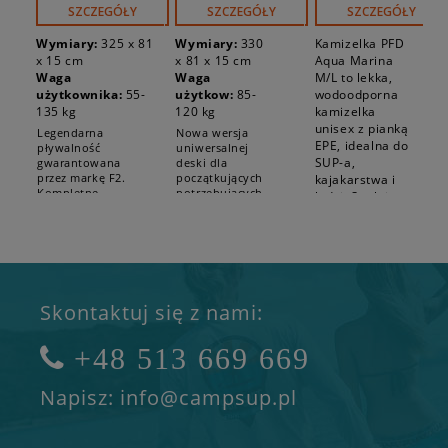
23FUP +
SZCZEGÓŁY
SZCZEGÓŁY
SZCZEGÓŁY
pompka
elektryczna
Wymiary:
325 x 81
Wymiary:
330
Kamizelka PFD
AM EP-T16
x 15 cm
x 81 x 15 cm
Aqua Marina
Waga
Waga
M/L to lekka,
użytkownika:
55-
użytkow:
85-
wodoodporna
135 kg
120 kg
kamizelka
unisex z pianką
Legendarna
Nowa wersja
EPE, idealna do
pływalność
uniwersalnej
SUP-a,
gwarantowana
deski dla
przez markę F2.
początkujących
kajakarstwa i
Kompletne
potrzebujących
łodzi. Spełnia
wyposażenie do
większej
normy EN ISO
pływania na
nośności.
12402-5:2020,
stojąco lub
Uniesie zarówno
zapewnia
siedząco. Bogaty
wioślarza jak i
komfort i
komplet
pasażera. W
bezpieczeństwo
akcesoriów, w
komplecie
tym elektryczna
pompka
na osłoniętych
Skontaktuj się z nami:
pompką z
elektryczna.
wodach.
akumulatorem.
Dominujący
+48 513 669 669
kolor: niebieski
Napisz: info@campsup.pl