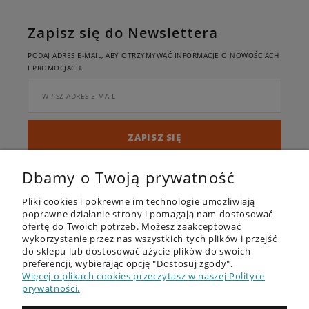
Zapisz się do Newslettera
PODAJ ADRES E-MAIL, ABY OTRZYMYWAĆ INFORMACJE O NOWOŚCIACH
I PROMOCJACH.
ZAPISZ SIĘ
Twoje dane będą przetwarzane zgodnie z naszą
polityką prywatności
Dbamy o Twoją prywatność
Pliki cookies i pokrewne im technologie umożliwiają
poprawne działanie strony i pomagają nam dostosować
ofertę do Twoich potrzeb. Możesz zaakceptować
wykorzystanie przez nas wszystkich tych plików i przejść
do sklepu lub dostosować użycie plików do swoich
preferencji, wybierając opcję "Dostosuj zgody".
OFERTA
Więcej o plikach cookies przeczytasz w naszej Polityce
prywatności.
DESKI SUP - RECENZJE