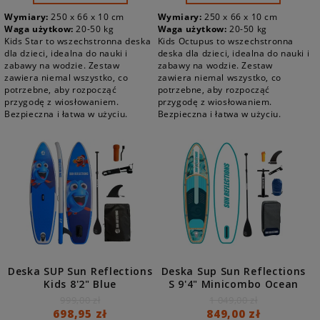
Wymiary:
250 x 66 x 10 cm
Wymiary:
250 x 66 x 10 cm
Waga użytkow:
20-50 kg
Waga użytkow:
20-50 kg
Kids Star to wszechstronna deska
Kids Octupus to wszechstronna
dla dzieci, idealna do nauki i
deska dla dzieci, idealna do nauki i
zabawy na wodzie. Zestaw
zabawy na wodzie. Zestaw
zawiera niemal wszystko, co
zawiera niemal wszystko, co
potrzebne, aby rozpocząć
potrzebne, aby rozpocząć
przygodę z wiosłowaniem.
przygodę z wiosłowaniem.
Bezpieczna i łatwa w użyciu.
Bezpieczna i łatwa w użyciu.
Deska SUP Sun Reflections
Deska Sup Sun Reflections
Kids 8'2" Blue
S 9'4" Minicombo Ocean
Mirage
999,00 zł
1 049,00 zł
698,95 zł
849,00 zł