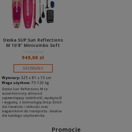
Deska SUP Sun Reflections
M 10'8" Minicombo Soft
Blush
1 199,00 zł
949,00 zł
SZCZEGÓŁY
Wymiary:
325 x 81 x 15 cm
Waga użytkow:
75-120 kg
Deska Sun Reflections M to
wszechstronny allround
zapewniający stabilność, wydajność
i wygodę, z technologią Drop-Stitch
dla trwałości i lekkości oraz
bagażnikiem do transportu. Idealna
dla każdego użytkownika.
Promocje