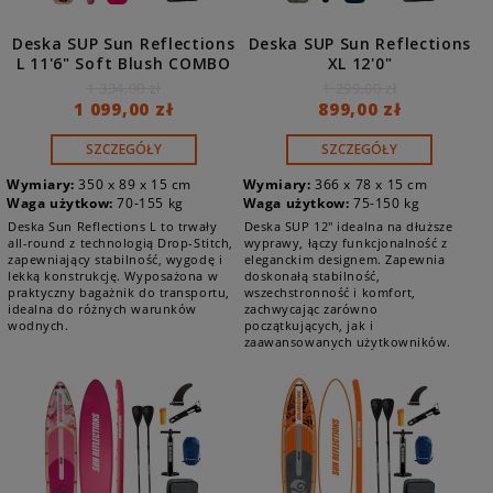
Deska SUP Sun Reflections
Deska SUP Sun Reflections
L 11'6" Soft Blush COMBO
XL 12'0"
1 334,00 zł
1 299,00 zł
1 099,00 zł
899,00 zł
SZCZEGÓŁY
SZCZEGÓŁY
Wymiary:
350 x 89 x 15 cm
Wymiary:
366 x 78 x 15 cm
Waga użytkow:
70-155 kg
Waga użytkow:
75-150 kg
Deska Sun Reflections L to trwały
Deska SUP 12" idealna na dłuższe
all-round z technologią Drop-Stitch,
wyprawy, łączy funkcjonalność z
zapewniający stabilność, wygodę i
eleganckim designem. Zapewnia
lekką konstrukcję. Wyposażona w
doskonałą stabilność,
praktyczny bagażnik do transportu,
wszechstronność i komfort,
idealna do różnych warunków
zachwycając zarówno
wodnych.
początkujących, jak i
zaawansowanych użytkowników.