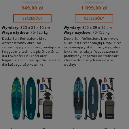
COMBO
1 265,00 zł
1 334,00 zł
949,00 zł
1 099,00 zł
SZCZEGÓŁY
SZCZEGÓŁY
Wymiary:
325 x 81 x 15 cm
Wymiary:
350 x 89 x 15 cm
Waga użytkow:
75-120 kg
Waga użytkow:
70-155 kg
Deska Sun Reflections M to
Deska Sun Reflections L to trwały
wszechstronny allround
all-round z technologią Drop-Stitch,
zapewniający stabilność, wydajność
zapewniający stabilność, wygodę i
i wygodę, z technologią Drop-Stitch
lekką konstrukcję. Wyposażona w
dla trwałości i lekkości oraz
praktyczny bagażnik do transportu,
bagażnikiem do transportu. Idealna
idealna do różnych warunków
dla każdego użytkownika.
wodnych.