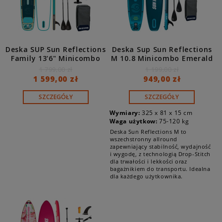
Deska SUP Sun Reflections
Deska Sup Sun Reflections
Family 13'6" Minicombo
M 10.8 Minicombo Emerald
Ocean Mirage
1 799,00 zł
1 199,00 zł
1 599,00 zł
949,00 zł
SZCZEGÓŁY
SZCZEGÓŁY
Wymiary:
325 x 81 x 15 cm
Waga użytkow:
75-120 kg
Deska Sun Reflections M to
wszechstronny allround
zapewniający stabilność, wydajność
i wygodę, z technologią Drop-Stitch
dla trwałości i lekkości oraz
bagażnikiem do transportu. Idealna
dla każdego użytkownika.