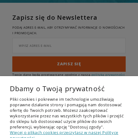
Zapisz się do Newslettera
PODAJ ADRES E-MAIL, ABY OTRZYMYWAĆ INFORMACJE O NOWOŚCIACH
I PROMOCJACH.
ZAPISZ SIĘ
Twoje dane będą przetwarzane zgodnie z naszą
polityką prywatności
Dbamy o Twoją prywatność
Pliki cookies i pokrewne im technologie umożliwiają
poprawne działanie strony i pomagają nam dostosować
ofertę do Twoich potrzeb. Możesz zaakceptować
wykorzystanie przez nas wszystkich tych plików i przejść
do sklepu lub dostosować użycie plików do swoich
OFERTA
preferencji, wybierając opcję "Dostosuj zgody".
Więcej o plikach cookies przeczytasz w naszej Polityce
DESKI SUP - RECENZJE