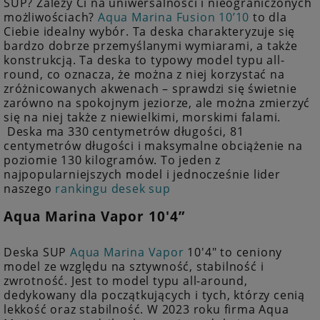
SUP? Zależy Ci na uniwersalności i nieograniczonych
możliwościach?
Aqua Marina Fusion 10’10
to dla
Ciebie idealny wybór. Ta deska charakteryzuje się
bardzo dobrze przemyślanymi wymiarami, a także
konstrukcją. Ta deska to typowy model typu all-
round, co oznacza, że można z niej korzystać na
zróżnicowanych akwenach – sprawdzi się świetnie
zarówno na spokojnym jeziorze, ale można zmierzyć
się na niej także z niewielkimi, morskimi falami.
Deska ma 330 centymetrów długości, 81
centymetrów długości i maksymalne obciążenie na
poziomie 130 kilogramów. To jeden z
najpopularniejszych model i jednocześnie lider
naszego
rankingu desek sup
Aqua Marina Vapor 10'4”
Deska SUP
Aqua Marina Vapor
10'4" to ceniony
model ze względu na sztywność, stabilność i
zwrotność. Jest to model typu all-around,
dedykowany dla początkujących i tych, którzy cenią
lekkość oraz stabilność. W 2023 roku firma Aqua