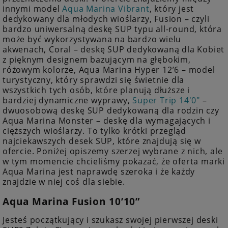
innymi model
Aqua Marina Vibrant
, który jest
dedykowany dla młodych wioślarzy, Fusion – czyli
bardzo uniwersalną deskę SUP typu all-round, która
może być wykorzystywana na bardzo wielu
akwenach, Coral – deskę SUP dedykowaną dla Kobiet
z pięknym designem bazującym na głębokim,
różowym kolorze, Aqua Marina Hyper 12’6 – model
turystyczny, który sprawdzi się świetnie dla
wszystkich tych osób, które planują dłuższe i
bardziej dynamiczne wyprawy,
Super Trip 14'0"
–
dwuosobową deskę SUP dedykowaną dla rodzin czy
Aqua Marina Monster – deskę dla wymagających i
cięższych wioślarzy. To tylko krótki przegląd
najciekawszych desek SUP, które znajdują się w
ofercie. Poniżej opiszemy szerzej wybrane z nich, ale
w tym momencie chcieliśmy pokazać, że oferta marki
Aqua Marina jest naprawdę szeroka i że każdy
znajdzie w niej coś dla siebie.
Aqua Marina Fusion 10’10”
Jesteś początkujący i szukasz swojej pierwszej deski