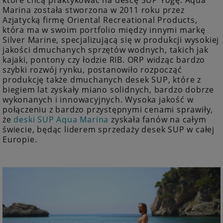
które chcą praktykować na descę SUP Yogę. Aqua
Marina została stworzona w 2011 roku przez
Azjatycką firmę Oriental Recreational Products,
która ma w swoim portfolio między innymi markę
Silver Marine, specjalizującą się w produkcji wysokiej
jakości dmuchanych sprzętów wodnych, takich jak
kajaki, pontony czy łodzie RIB. ORP widząc bardzo
szybki rozwój rynku, postanowiło rozpocząć
produkcję także dmuchanych desek SUP, które z
biegiem lat zyskały miano solidnych, bardzo dobrze
wykonanych i innowacyjnych. Wysoka jakość w
połączeniu z bardzo przystępnymi cenami sprawiły,
że
deski SUP Aqua Marina
zyskała fanów na całym
świecie, będąc liderem sprzedaży desek SUP w całej
Europie.