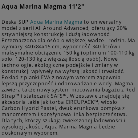
Aqua Marina Magma 11'2"
Deska SUP
Aqua Marina Magma
to uniwersalny
model z serii All Around Advanced, oferujący 20%
sztywniejszą konstrukcję i dużą ładowność.
Przeznaczona dla osób o większej wadze i rodzin. Ma
wymiary 340x84x15 cm, wyporność 340 litrów i
maksymalne obciążenie 150 kg (optimum 100-110 kg
solo, 120-130 kg z większą ilością osób). Nowe
technologie, ekologiczne podejście i zmiany w
konstrukcji wpłynęły na wyższą jakość i trwałość.
Pokład z pianki EVA z nowym wzorem zapewnia
lepszą przyczepność i odprowadzanie wody. Magma
zawiera także nowy system mocowania bagażu z Red
Strap™ i statecznik SAFS™. W zestawie znajdują się
akcesoria takie jak torba CIRCUPACK™, wiosło
Carbon Hybrid Pastel, dwukierunkowa pompka z
manometrem i sprężynowa linka bezpieczeństwa.
Dla tych, którzy szukają zwiększonej ładowności i
wysokiej jakości, Aqua Marina Magma będzie
doskonałym wyborem.