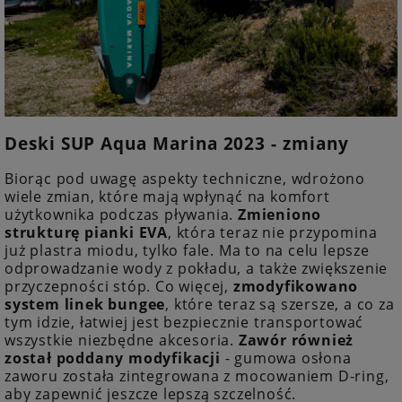
Deski SUP Aqua Marina 2023 - zmiany
Biorąc pod uwagę aspekty techniczne, wdrożono
wiele zmian, które mają wpłynąć na komfort
użytkownika podczas pływania.
Zmieniono
strukturę pianki EVA
, która teraz nie przypomina
już plastra miodu, tylko fale. Ma to na celu lepsze
odprowadzanie wody z pokładu, a także zwiększenie
przyczepności stóp. Co więcej,
zmodyfikowano
system linek bungee
, które teraz są szersze, a co za
tym idzie, łatwiej jest bezpiecznie transportować
wszystkie niezbędne akcesoria.
Zawór również
został poddany modyfikacji
- gumowa osłona
zaworu została zintegrowana z mocowaniem D-ring,
aby zapewnić jeszcze lepszą szczelność.