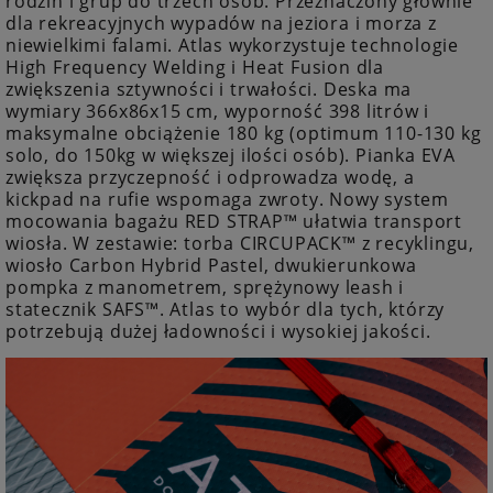
rodzin i grup do trzech osób. Przeznaczony głównie
dla rekreacyjnych wypadów na jeziora i morza z
niewielkimi falami. Atlas wykorzystuje technologie
High Frequency Welding i Heat Fusion dla
zwiększenia sztywności i trwałości. Deska ma
wymiary 366x86x15 cm, wyporność 398 litrów i
maksymalne obciążenie 180 kg (optimum 110-130 kg
solo, do 150kg w większej ilości osób). Pianka EVA
zwiększa przyczepność i odprowadza wodę, a
kickpad na rufie wspomaga zwroty. Nowy system
mocowania bagażu RED STRAP™ ułatwia transport
wiosła. W zestawie: torba CIRCUPACK™ z recyklingu,
wiosło Carbon Hybrid Pastel, dwukierunkowa
pompka z manometrem, sprężynowy leash i
statecznik SAFS™. Atlas to wybór dla tych, którzy
potrzebują dużej ładowności i wysokiej jakości.