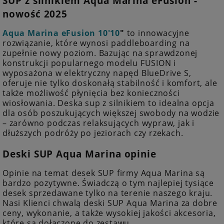
SUP z silnikiem Aqua Marina eFusion -
nowość 2025
Aqua Marina eFusion 10'10
"
to innowacyjne
rozwiązanie, które wynosi paddleboarding na
zupełnie nowy poziom. Bazując na sprawdzonej
konstrukcji popularnego modelu FUSION i
wyposażona w elektryczny napęd BlueDrive S,
oferuje nie tylko doskonałą stabilność i komfort, ale
także możliwość płynięcia bez konieczności
wiosłowania. Deska sup z silnikiem to idealna opcja
dla osób poszukujących większej swobody na wodzie
– zarówno podczas relaksujących wypraw, jak i
dłuższych podróży po jeziorach czy rzekach.
Deski SUP Aqua Marina opinie
Opinie na temat desek SUP firmy Aqua Marina są
bardzo pozytywne. Świadczą o tym najlepiej tysiące
desek sprzedawane tylko na terenie naszego kraju.
Nasi Klienci chwalą deski SUP Aqua Marina za dobre
ceny, wykonanie, a także wysokiej jakości akcesoria,
które są dołączone do zestawu.