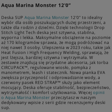
Aqua Marina Monster 12'0”
Deska SUP
Aqua Marina Monster
12'0" to idealny
wybór dla osób poszukujących dużej przestrzeni, a
także dla rodzin z dziećmi. Dzięki technologii Drop
Stitch Light Tech deska jest sztywna, stabilna,
wyporna i lekka. Maksymalne obciążenie na poziomie
aż 170 kilogramów sprawia, że mogą podróżować na
niej nawet 3 osoby. Ulepszenia w 2023 roku, takie jak
Heat Fusion i High Frequency Welding, sprawiają, że
jest lżejsza, bardziej sztywna i wytrzymała. W
zestawie znajdują się przydatne akcesoria, jak torba
CIRCUPACK™, regulowane wiosło, pompka z
manometrem, leash i statecznik. Nowa pianka EVA
zwiększa przyczepność i odprowadzanie wody, a
czerwony pasek RED STRAP™ służy jako element
mocujący. Deska oferuje stabilność, bezpieczeństwo,
wytrzymałość i komfort użytkowania. Więcej
opinii
o Aqua Marina Monster
przeczytasz w naszym
dedykowany wpisie z serii gdzie recenzujemy deski
sup.