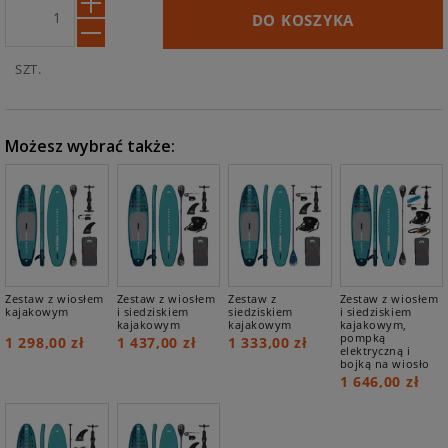
U:
TANIEJ
DO KOSZYKA
W
SZT.
ZESTAWIE:
Możesz wybrać także:
Zestaw z wiosłem
Zestaw z wiosłem
Zestaw z
Zestaw z wiosłem
kajakowym
i siedziskiem
siedziskiem
i siedziskiem
kajakowym
kajakowym
kajakowym,
pompką
1 298,00 zł
1 437,00 zł
1 333,00 zł
elektryczną i
bojką na wiosło
1 646,00 zł