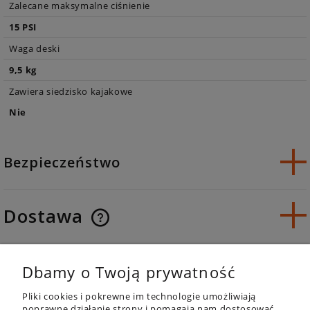
Zalecane maksymalne ciśnienie
15 PSI
Waga deski
9,5 kg
Zawiera siedzisko kajakowe
Nie
Bezpieczeństwo
Dostawa
Opinie o produkcie (0)
Dbamy o Twoją prywatność
Pliki cookies i pokrewne im technologie umożliwiają
poprawne działanie strony i pomagają nam dostosować