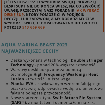
JEŚLI STOISZ PRZED WYBOREM SWOJEJ PIERWSZEJ
DESKI SUP I NIE DO KOŃCA WIESZ, NA CO ZWRÓCIĆ
UWAGĘ, PRZECZYTAJ NASZ PORADNIK
JAK WYBRAĆ
DESKĘ SUP
, KTÓRY POMOŻE CI W PODJĘCIU
DECYZJI, LUB ZADZWOŃ, A MY DORADZIMY CI W
WYBORZE SPRZĘTU DOPASOWANEGO DO TWOICH
POTRZEB
513 669 669
AQUA MARINA BEAST 2023
NAJWAŻNIEJSZE CECHY
Deska wykonana w technologii
Double Stringer
Technology
- ponad 20% większa sztywność.
Warstwy deski połączone za pomocą
technologii
High Frequency Wealding
i
Heat
Fusion
- trwałość i niższa waga.
Pianka EVA
z rowkowanym wzorem falującego
piasku łatwiej odprowadza wodę, a diamentowa
faktura polepsza przyczepność.
Nowy statecznik typu
Swift Attach Fin System
(SAFS™)
, z montażem i demontażem na klik.