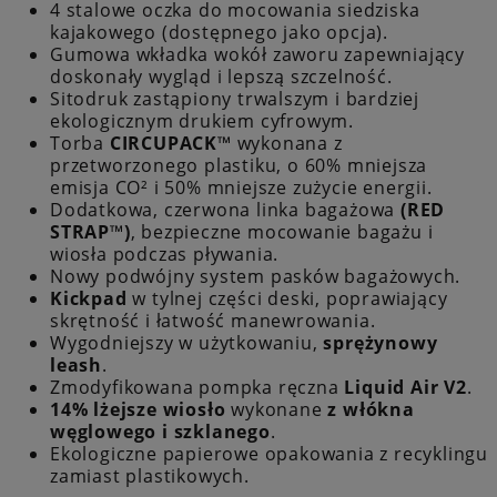
4 stalowe oczka do mocowania siedziska
kajakowego (dostępnego jako opcja).
Gumowa wkładka wokół zaworu zapewniający
doskonały wygląd i lepszą szczelność.
Sitodruk zastąpiony trwalszym i bardziej
ekologicznym drukiem cyfrowym.
Torba
CIRCUPACK™
wykonana z
przetworzonego plastiku, o 60% mniejsza
emisja CO² i 50% mniejsze zużycie energii.
Dodatkowa, czerwona linka bagażowa
(RED
STRAP™)
, bezpieczne mocowanie bagażu i
wiosła podczas pływania.
Nowy podwójny system pasków bagażowych.
Kickpad
w tylnej części deski, poprawiający
skrętność i łatwość manewrowania.
Wygodniejszy w użytkowaniu,
sprężynowy
leash
.
Zmodyfikowana pompka ręczna
Liquid Air V2
.
14% lżejsze wiosło
wykonane
z włókna
węglowego i szklanego
.
Ekologiczne papierowe opakowania z recyklingu
zamiast plastikowych.