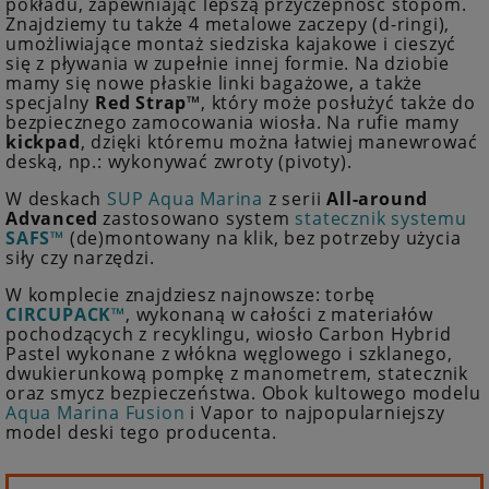
pokładu, zapewniając lepszą przyczepność stopom.
Znajdziemy tu także 4 metalowe zaczepy (d-ringi),
umożliwiające montaż siedziska kajakowe i cieszyć
się z pływania w zupełnie innej formie. Na dziobie
mamy się nowe płaskie linki bagażowe, a także
specjalny
Red Strap™
, który może posłużyć także do
bezpiecznego zamocowania wiosła. Na rufie mamy
kickpad
, dzięki któremu można łatwiej manewrować
deską, np.: wykonywać zwroty (pivoty).
W deskach
SUP Aqua Marina
z serii
All-around
Advanced
zastosowano system
statecznik systemu
SAFS™
(de)montowany na klik, bez potrzeby użycia
siły czy narzędzi.
W komplecie znajdziesz najnowsze: torbę
CIRCUPACK™
, wykonaną w całości z materiałów
pochodzących z recyklingu, wiosło Carbon Hybrid
Pastel wykonane z włókna węglowego i szklanego,
dwukierunkową pompkę z manometrem, statecznik
oraz smycz bezpieczeństwa. Obok kultowego modelu
Aqua Marina Fusion
i Vapor to najpopularniejszy
model deski tego producenta.