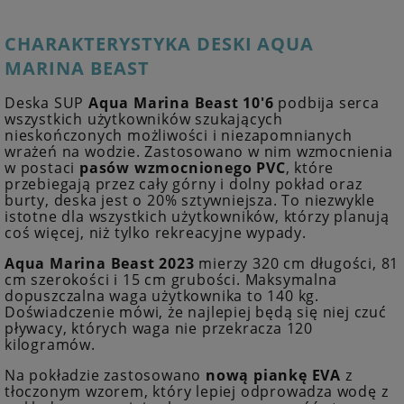
CHARAKTERYSTYKA DESKI AQUA
MARINA BEAST
Deska SUP
Aqua Marina Beast 10'6
podbija serca
wszystkich użytkowników szukających
nieskończonych możliwości i niezapomnianych
wrażeń na wodzie. Zastosowano w nim wzmocnienia
w postaci
pasów
wzmocnionego PVC
, które
przebiegają przez cały górny i dolny pokład oraz
burty, deska jest o 20% sztywniejsza. To niezwykle
istotne dla wszystkich użytkowników, którzy planują
coś więcej, niż tylko rekreacyjne wypady.
Aqua Marina Beast 2023
mierzy 320 cm długości, 81
cm szerokości i 15 cm grubości. Maksymalna
dopuszczalna waga użytkownika to 140 kg.
Doświadczenie mówi, że najlepiej będą się niej czuć
pływacy, których waga nie przekracza 120
kilogramów.
Na pokładzie zastosowano
nową piankę EVA
z
tłoczonym wzorem, który lepiej odprowadza wodę z