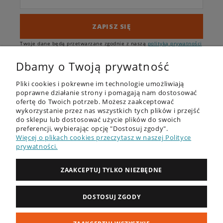
ZAPISZ SIĘ
Twoje dane będą przetwarzane zgodnie z naszą
polityką prywatności
Dbamy o Twoją prywatność
Pliki cookies i pokrewne im technologie umożliwiają
poprawne działanie strony i pomagają nam dostosować
ofertę do Twoich potrzeb. Możesz zaakceptować
wykorzystanie przez nas wszystkich tych plików i przejść
do sklepu lub dostosować użycie plików do swoich
OFERTA
preferencji, wybierając opcję "Dostosuj zgody".
Więcej o plikach cookies przeczytasz w naszej Polityce
DESKI SUP - RECENZJE
prywatności.
PORADNIK
ZAAKCEPTUJ TYLKO NIEZBĘDNE
ZAKUPY
DOSTOSUJ ZGODY
MOJE KONTO