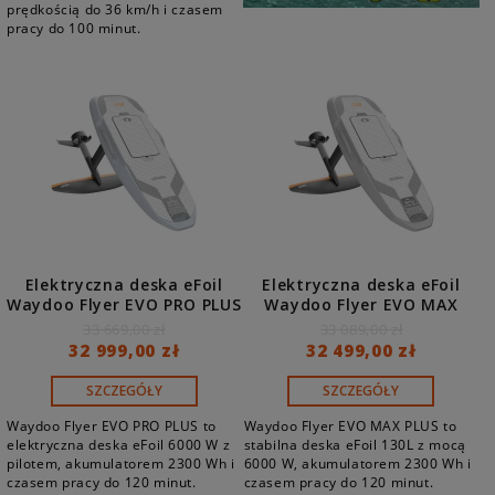
prędkością do 36 km/h i czasem
pracy do 100 minut.
Elektryczna deska eFoil
Elektryczna deska eFoil
Waydoo Flyer EVO PRO PLUS
Waydoo Flyer EVO MAX
z hydroskrzydłem, pilotem
PLUS 130L z
33 669,00 zł
33 089,00 zł
i akumulatorem 2300 Wh
hydroskrzydłem, pilotem i
32 999,00 zł
32 499,00 zł
akumulatorem 2300 Wh
SZCZEGÓŁY
SZCZEGÓŁY
Waydoo Flyer EVO PRO PLUS to
Waydoo Flyer EVO MAX PLUS to
elektryczna deska eFoil 6000 W z
stabilna deska eFoil 130L z mocą
pilotem, akumulatorem 2300 Wh i
6000 W, akumulatorem 2300 Wh i
czasem pracy do 120 minut.
czasem pracy do 120 minut.