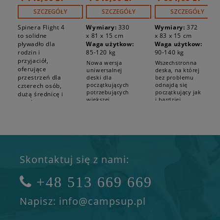
18251
10'10" BT-
Elektryczna
23FUP
SZCZEGÓŁY
SZCZEGÓŁY
SZCZEGÓŁY
SIEDZISKO
Spinera Flight 4
Wymiary:
330
Wymiary:
372
to solidne
x 81 x 15 cm
x 83 x 15 cm
pływadło dla
Waga użytkow:
Waga użytkow:
rodzin i
85-120 kg
90-140 kg
przyjaciół,
Nowa wersja
Wszechstronna
oferujące
uniwersalnej
deska, na której
przestrzeń dla
deski dla
bez problemu
początkujących
odnajdą się
czterech osób,
potrzebujących
początkujący jak
dużą średnicę i
większej
i bardziej
trwałą
nośności.
zaawansowani
konstrukcję na
Uniesie zarówno
wioślarze, za
niezapomniane
wioślarza jak i
prowadzenie na
wodne
pasażera, w
wodzie
przygody.
zestawie z
odpowiadają aż
siedziskiem.
3 stateczniki.
Skontaktuj się z nami:
+48 513 669 669
Napisz: info@campsup.pl