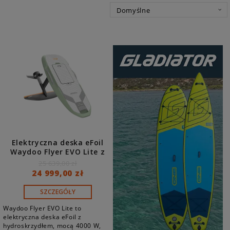
Elektryczna deska eFoil
Waydoo Flyer EVO Lite z
hydroskrzydłem, pilotem i
25 639,00 zł
akumulatorem 1800 Wh
24 999,00 zł
SZCZEGÓŁY
Waydoo Flyer EVO Lite to
elektryczna deska eFoil z
hydroskrzydłem, mocą 4000 W,