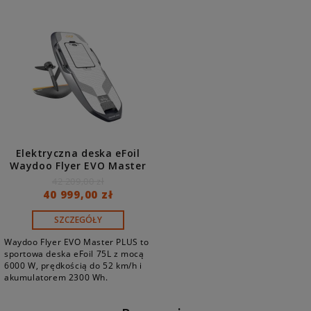
Elektryczna deska eFoil
Waydoo Flyer EVO Master
PLUS 75L z hydroskrzydłem,
42 209,00 zł
pilotem i akumulatorem
40 999,00 zł
2300 Wh
SZCZEGÓŁY
Waydoo Flyer EVO Master PLUS to
sportowa deska eFoil 75L z mocą
6000 W, prędkością do 52 km/h i
akumulatorem 2300 Wh.