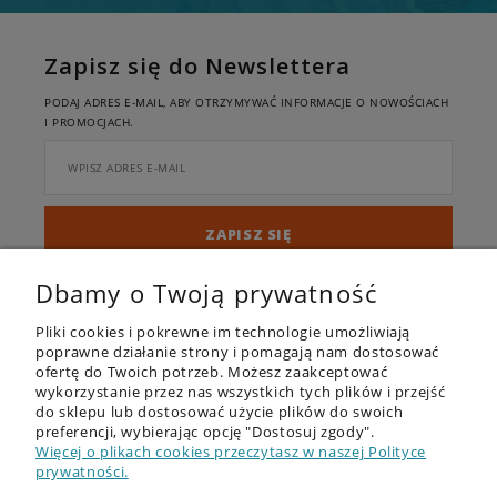
Zapisz się do Newslettera
PODAJ ADRES E-MAIL, ABY OTRZYMYWAĆ INFORMACJE O NOWOŚCIACH
I PROMOCJACH.
ZAPISZ SIĘ
Twoje dane będą przetwarzane zgodnie z naszą
polityką prywatności
Dbamy o Twoją prywatność
Pliki cookies i pokrewne im technologie umożliwiają
poprawne działanie strony i pomagają nam dostosować
ofertę do Twoich potrzeb. Możesz zaakceptować
wykorzystanie przez nas wszystkich tych plików i przejść
do sklepu lub dostosować użycie plików do swoich
preferencji, wybierając opcję "Dostosuj zgody".
OFERTA
Więcej o plikach cookies przeczytasz w naszej Polityce
prywatności.
DESKI SUP - RECENZJE