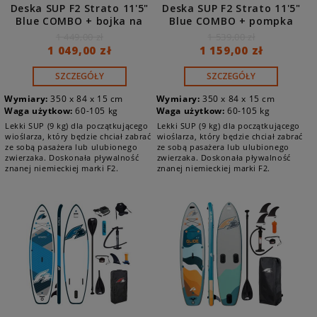
Deska SUP F2 Strato 11'5"
Deska SUP F2 Strato 11'5"
Blue COMBO + bojka na
Blue COMBO + pompka
wiosło
elektryczna
1 449,00 zł
1 539,00 zł
1 049,00 zł
1 159,00 zł
SZCZEGÓŁY
SZCZEGÓŁY
Wymiary:
350 x 84 x 15 cm
Wymiary:
350 x 84 x 15 cm
Waga użytkow:
60-105 kg
Waga użytkow:
60-105 kg
Lekki SUP (9 kg) dla początkującego
Lekki SUP (9 kg) dla początkującego
wioślarza, który będzie chciał zabrać
wioślarza, który będzie chciał zabrać
ze sobą pasażera lub ulubionego
ze sobą pasażera lub ulubionego
zwierzaka. Doskonała pływalność
zwierzaka. Doskonała pływalność
znanej niemieckiej marki F2.
znanej niemieckiej marki F2.