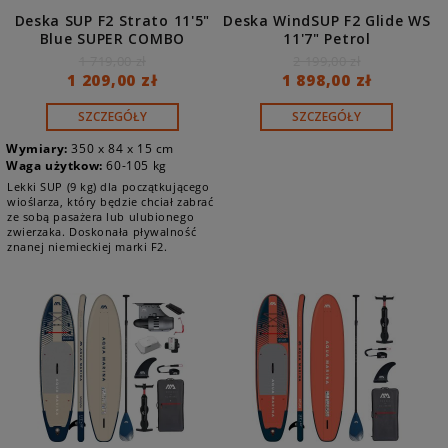
Deska SUP F2 Strato 11'5"
Deska WindSUP F2 Glide WS
Blue SUPER COMBO
11'7" Petrol
1 719,00 zł
2 199,00 zł
1 209,00 zł
1 898,00 zł
SZCZEGÓŁY
SZCZEGÓŁY
Wymiary:
350 x 84 x 15 cm
Waga użytkow:
60-105 kg
Lekki SUP (9 kg) dla początkującego
wioślarza, który będzie chciał zabrać
ze sobą pasażera lub ulubionego
zwierzaka. Doskonała pływalność
znanej niemieckiej marki F2.