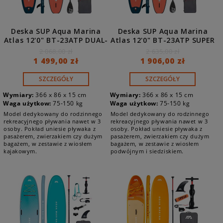
Deska SUP Aqua Marina
Deska SUP Aqua Marina
Atlas 12'0" BT-23ATP DUAL-
Atlas 12'0" BT-23ATP SUPER
TECH
COMBO
2 068,00 zł
2 635,00 zł
1 499,00 zł
1 906,00 zł
SZCZEGÓŁY
SZCZEGÓŁY
Wymiary:
366 x 86 x 15 cm
Wymiary:
366 x 86 x 15 cm
Waga użytkow:
75-150 kg
Waga użytkow:
75-150 kg
Model dedykowany do rodzinnego
Model dedykowany do rodzinnego
rekreacyjnego pływania nawet w 3
rekreacyjnego pływania nawet w 3
osoby. Pokład uniesie pływaka z
osoby. Pokład uniesie pływaka z
pasażerem, zwierzakiem czy dużym
pasażerem, zwierzakiem czy dużym
bagażem, w zestawie z wiosłem
bagażem, w zestawie z wiosłem
kajakowym.
podwójnym i siedziskiem.