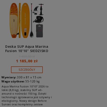
Deska SUP Aqua Marina
Fusion 10'10" SIEDZISKO
2026 BT-26FUP
1 459,00 zł
1 185,00 zł
SZCZEGÓŁY
Wymiary:
330 x 81 x 15 cm
Waga użytkow:
55-120 kg
Aqua Marina Fusion 10'10" 2026 to
lekki (8,8 kg), stabilny SUP all-
around o nośności 150 kg. Dzięki
technologii zgrzewania jest sztywny i
ekologiczny. Nowy design Before
Sunset oraz kompletny zestaw