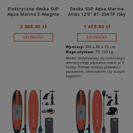
Elektryczna deska SUP
Deska SUP Aqua Marina
Aqua Marina E-Magma
Atlas 12'0" BT-23ATP (Sky
11'2"
Glider)
3 399,00 zł
1 899,00 zł
2 868,00 zł
1 459,00 zł
SZCZEGÓŁY
SZCZEGÓŁY
Wymiary:
366 x 86 x 15 cm
Waga użytkow:
75-150 kg
Model dedykowany do rodzinnego
rekreacyjnego pływania nawet w 3
osoby. Pokład uniesie pływaka z
pasażerem, zwierzakiem czy dużym
bagażem.