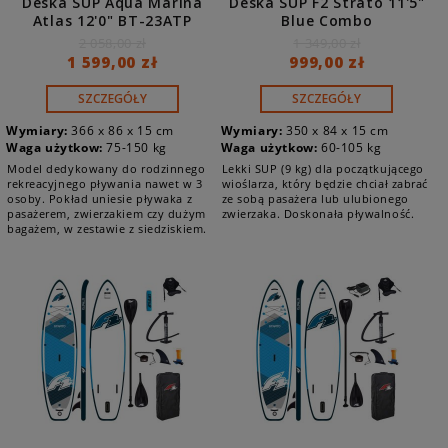
Deska SUP Aqua Marina
Deska SUP F2 Strato 11'5"
Atlas 12'0" BT-23ATP
Blue Combo
SIEDZISKO
2 058,00 zł
1 349,00 zł
1 599,00 zł
999,00 zł
SZCZEGÓŁY
SZCZEGÓŁY
Wymiary:
366 x 86 x 15 cm
Wymiary:
350 x 84 x 15 cm
Waga użytkow:
75-150 kg
Waga użytkow:
60-105 kg
Model dedykowany do rodzinnego
Lekki SUP (9 kg) dla początkującego
rekreacyjnego pływania nawet w 3
wioślarza, który będzie chciał zabrać
osoby. Pokład uniesie pływaka z
ze sobą pasażera lub ulubionego
pasażerem, zwierzakiem czy dużym
zwierzaka. Doskonała pływalność.
bagażem, w zestawie z siedziskiem.