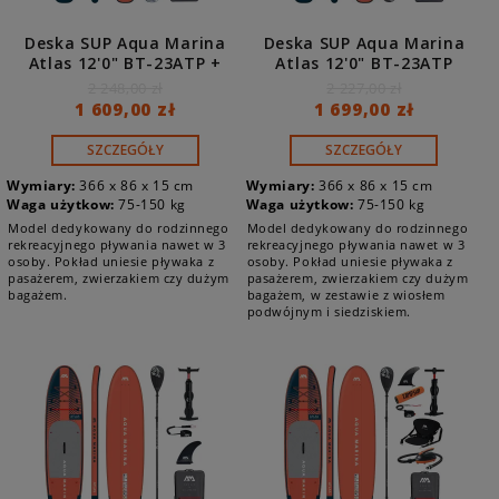
Deska SUP Aqua Marina
Deska SUP Aqua Marina
Atlas 12'0" BT-23ATP +
Atlas 12'0" BT-23ATP
pompka elektryczna AM
COMBO
2 248,00 zł
2 227,00 zł
EP-T16
1 609,00 zł
1 699,00 zł
SZCZEGÓŁY
SZCZEGÓŁY
Wymiary:
366 x 86 x 15 cm
Wymiary:
366 x 86 x 15 cm
Waga użytkow:
75-150 kg
Waga użytkow:
75-150 kg
Model dedykowany do rodzinnego
Model dedykowany do rodzinnego
rekreacyjnego pływania nawet w 3
rekreacyjnego pływania nawet w 3
osoby. Pokład uniesie pływaka z
osoby. Pokład uniesie pływaka z
pasażerem, zwierzakiem czy dużym
pasażerem, zwierzakiem czy dużym
bagażem.
bagażem, w zestawie z wiosłem
podwójnym i siedziskiem.