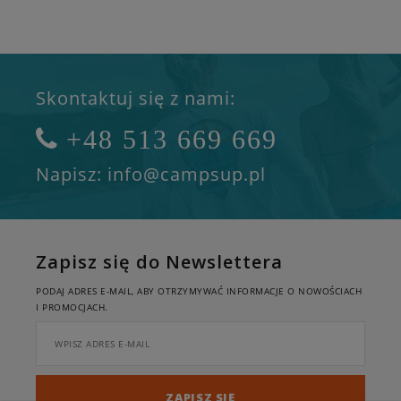
większej
km/h.
nośności.
Sterowanie
Uniesie zarówno
bezprzewodowym
wioślarza jak i
pilotem na
pasażera.
opasce
naramiennej.
Skontaktuj się z nami:
Ułatwia
podróżowanie i
oszczędza
+48 513 669 669
energię
podczas
Napisz: info@campsup.pl
pływania.Dodatkowo
wyposażony w
adapter
statecznika
SAFS
Zapisz się do Newslettera
PODAJ ADRES E-MAIL, ABY OTRZYMYWAĆ INFORMACJE O NOWOŚCIACH
I PROMOCJACH.
ZAPISZ SIĘ