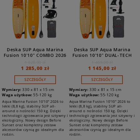
Deska SUP Aqua Marina
Deska SUP Aqua Marina
Fusion 10'10" COMBO 2026
Fusion 10'10" DUAL-TECH
BT-26FUP
2026 BT-26FUP
1 628,00 zł
1 469,00 zł
1 285,00 zł
1 145,00 zł
SZCZEGÓŁY
SZCZEGÓŁY
Wymiary:
330 x 81 x 15 cm
Wymiary:
330 x 81 x 15 cm
Waga użytkow:
55-120 kg
Waga użytkow:
55-120 kg
Aqua Marina Fusion 10'10" 2026 to
Aqua Marina Fusion 10'10" 2026 to
lekki (8,8 kg), stabilny SUP all-
lekki (8,8 kg), stabilny SUP all-
around o nośności 150 kg. Dzięki
around o nośności 150 kg. Dzięki
technologii zgrzewania jest sztywny i
technologii zgrzewania jest sztywny i
ekologiczny. Nowy design Before
ekologiczny. Nowy design Before
Sunset oraz kompletny zestaw
Sunset oraz kompletny zestaw
akcesoriów czynią go idealnym dla
akcesoriów czynią go idealnym dla
rodzin.
rodzin.