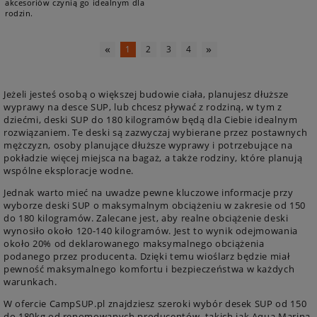
akcesoriów czynią go idealnym dla
rodzin.
«
»
1
2
3
4
Jeżeli jesteś osobą o większej budowie ciała, planujesz dłuższe
wyprawy na desce SUP, lub chcesz pływać z rodziną, w tym z
dziećmi, deski SUP do 180 kilogramów będą dla Ciebie idealnym
rozwiązaniem. Te deski są zazwyczaj wybierane przez postawnych
mężczyzn, osoby planujące dłuższe wyprawy i potrzebujące na
pokładzie więcej miejsca na bagaż, a także rodziny, które planują
wspólne eksploracje wodne.
Jednak warto mieć na uwadze pewne kluczowe informacje przy
wyborze deski SUP o maksymalnym obciążeniu w zakresie od 150
do 180 kilogramów. Zalecane jest, aby realne obciążenie deski
wynosiło około 120-140 kilogramów. Jest to wynik odejmowania
około 20% od deklarowanego maksymalnego obciążenia
podanego przez producenta. Dzięki temu wioślarz będzie miał
pewność maksymalnego komfortu i bezpieczeństwa w każdych
warunkach.
W ofercie CampSUP.pl znajdziesz szeroki wybór desek SUP od 150
do 180kg od renomowanych producentów, takich jak Aqua Marina,