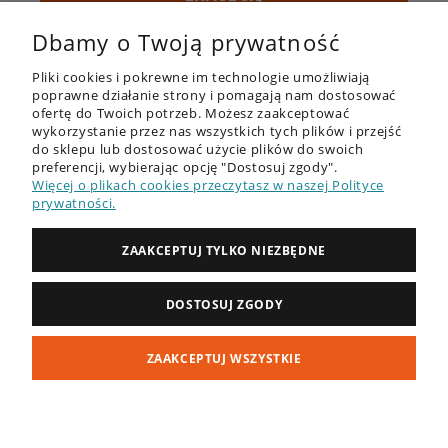
Twoje dane będą przetwarzane zgodnie z naszą
polityką prywatności
Dbamy o Twoją prywatność
Pliki cookies i pokrewne im technologie umożliwiają
poprawne działanie strony i pomagają nam dostosować
ofertę do Twoich potrzeb. Możesz zaakceptować
wykorzystanie przez nas wszystkich tych plików i przejść
do sklepu lub dostosować użycie plików do swoich
preferencji, wybierając opcję "Dostosuj zgody".
OFERTA
Więcej o plikach cookies przeczytasz w naszej Polityce
prywatności.
DESKI SUP - RECENZJE
ZAAKCEPTUJ TYLKO NIEZBĘDNE
PORADNIK
DOSTOSUJ ZGODY
ZAKUPY
MOJE KONTO
ZAAKCEPTUJ WSZYSTKIE
INFORMACJE