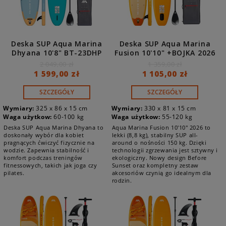
Deska SUP Aqua Marina
Deska SUP Aqua Marina
Dhyana 10'8" BT-23DHP
Fusion 10'10" +BOJKA 2026
(Summer Vacation)
BT-26FUP
2 049,00 zł
1 359,00 zł
1 599,00 zł
1 105,00 zł
SZCZEGÓŁY
SZCZEGÓŁY
Wymiary:
325 x 86 x 15 cm
Wymiary:
330 x 81 x 15 cm
Waga użytkow:
60-100 kg
Waga użytkow:
55-120 kg
Deska SUP Aqua Marina Dhyana to
Aqua Marina Fusion 10'10" 2026 to
doskonały wybór dla kobiet
lekki (8,8 kg), stabilny SUP all-
pragnących ćwiczyć fizycznie na
around o nośności 150 kg. Dzięki
wodzie. Zapewnia stabilność i
technologii zgrzewania jest sztywny i
komfort podczas treningów
ekologiczny. Nowy design Before
fitnessowych, takich jak joga czy
Sunset oraz kompletny zestaw
pilates.
akcesoriów czynią go idealnym dla
rodzin.