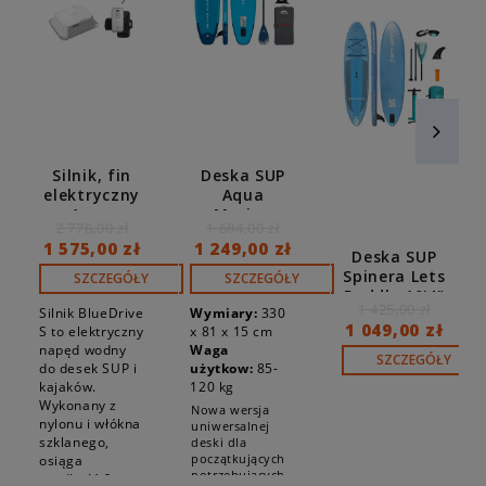
Silnik, fin
Deska SUP
elektryczny
Aqua
Aqua
Marina
2 778,00 zł
1 684,00 zł
Marina
Fusion
1 575,00 zł
1 249,00 zł
BlueDrive S
10'10" BT-
Deska SUP
+ adapter
23FUPB
Spinera Lets
SZCZEGÓŁY
SZCZEGÓŁY
statecznika
CARBON
Paddle 10'4"
1 425,00 zł
SAFS
Silnik BlueDrive
Wymiary:
330
25000
1 049,00 zł
S to elektryczny
x 81 x 15 cm
napęd wodny
Waga
SZCZEGÓŁY
do desek SUP i
użytkow:
85-
kajaków.
120 kg
Wykonany z
Nowa wersja
nylonu i włókna
uniwersalnej
szklanego,
deski dla
początkujących
osiąga
potrzebujących
prędkość 6