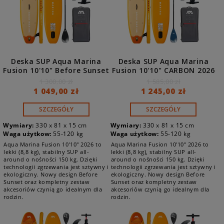
Deska SUP Aqua Marina
Deska SUP Aqua Marina
Fusion 10'10" Before Sunset
Fusion 10'10" CARBON 2026
2026 BT-26FUP
BT-26FUP
1 300,00 zł
1 585,00 zł
1 049,00 zł
1 245,00 zł
SZCZEGÓŁY
SZCZEGÓŁY
Wymiary:
330 x 81 x 15 cm
Wymiary:
330 x 81 x 15 cm
Waga użytkow:
55-120 kg
Waga użytkow:
55-120 kg
Aqua Marina Fusion 10'10" 2026 to
Aqua Marina Fusion 10'10" 2026 to
lekki (8,8 kg), stabilny SUP all-
lekki (8,8 kg), stabilny SUP all-
around o nośności 150 kg. Dzięki
around o nośności 150 kg. Dzięki
technologii zgrzewania jest sztywny i
technologii zgrzewania jest sztywny i
ekologiczny. Nowy design Before
ekologiczny. Nowy design Before
Sunset oraz kompletny zestaw
Sunset oraz kompletny zestaw
akcesoriów czynią go idealnym dla
akcesoriów czynią go idealnym dla
rodzin.
rodzin.