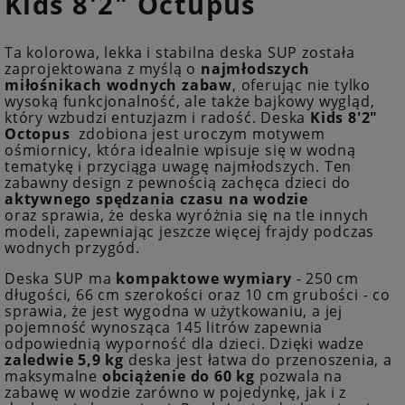
Kids 8'2" Octupus
Ta kolorowa, lekka i stabilna deska SUP została
zaprojektowana z myślą o
najmłodszych
miłośnikach wodnych zabaw
, oferując nie tylko
wysoką funkcjonalność, ale także bajkowy wygląd,
który wzbudzi entuzjazm i radość.
Deska
Kids 8'2"
Octopus
zdobiona jest uroczym motywem
ośmiornicy, która idealnie wpisuje się w wodną
tematykę i przyciąga uwagę najmłodszych. Ten
zabawny design z pewnością zachęca dzieci do
aktywnego spędzania czasu na wodzie
oraz sprawia, że deska wyróżnia się na tle innych
modeli, zapewniając jeszcze więcej frajdy podczas
wodnych przygód.
Deska SUP ma
kompaktowe wymiary
- 250 cm
długości, 66 cm szerokości oraz 10 cm grubości - co
sprawia, że jest wygodna w użytkowaniu, a jej
pojemność wynosząca 145 litrów zapewnia
odpowiednią wyporność dla dzieci. Dzięki wadze
zaledwie 5,9 kg
deska jest łatwa do przenoszenia, a
maksymalne
obciążenie do 60 kg
pozwala na
zabawę w wodzie zarówno w pojedynkę, jak i z