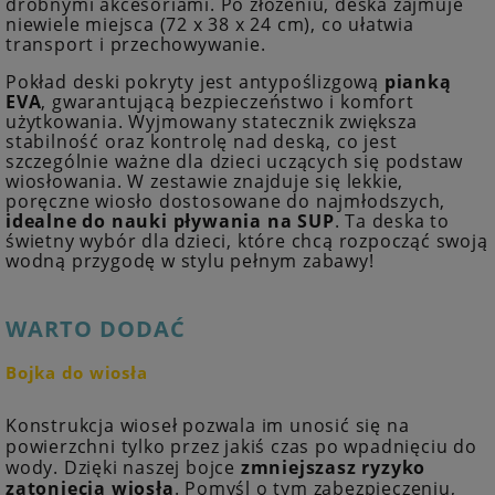
drobnymi akcesoriami. Po złożeniu, deska zajmuje
niewiele miejsca (72 x 38 x 24 cm), co ułatwia
transport i przechowywanie.
Pokład deski pokryty jest antypoślizgową
pianką
EVA
, gwarantującą bezpieczeństwo i komfort
użytkowania. Wyjmowany statecznik zwiększa
stabilność oraz kontrolę nad deską, co jest
szczególnie ważne dla dzieci uczących się podstaw
wiosłowania. W zestawie znajduje się lekkie,
poręczne wiosło dostosowane do najmłodszych,
idealne do nauki pływania na SUP
. Ta deska to
świetny wybór dla dzieci, które chcą rozpocząć swoją
wodną przygodę w stylu pełnym zabawy!
WARTO DODAĆ
Bojka do wiosła
Konstrukcja wioseł pozwala im unosić się na
powierzchni tylko przez jakiś czas po wpadnięciu do
wody. Dzięki naszej bojce
zmniejszasz ryzyko
zatonięcia wiosła
. Pomyśl o tym zabezpieczeniu,