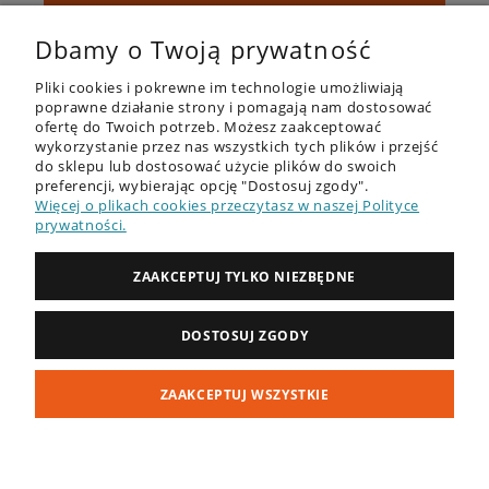
Twoje dane będą przetwarzane zgodnie z naszą
polityką prywatności
Dbamy o Twoją prywatność
Pliki cookies i pokrewne im technologie umożliwiają
poprawne działanie strony i pomagają nam dostosować
ofertę do Twoich potrzeb. Możesz zaakceptować
wykorzystanie przez nas wszystkich tych plików i przejść
do sklepu lub dostosować użycie plików do swoich
preferencji, wybierając opcję "Dostosuj zgody".
OFERTA
Więcej o plikach cookies przeczytasz w naszej Polityce
prywatności.
DESKI SUP - RECENZJE
ZAAKCEPTUJ TYLKO NIEZBĘDNE
PORADNIK
ZAKUPY
DOSTOSUJ ZGODY
MOJE KONTO
ZAAKCEPTUJ WSZYSTKIE
INFORMACJE