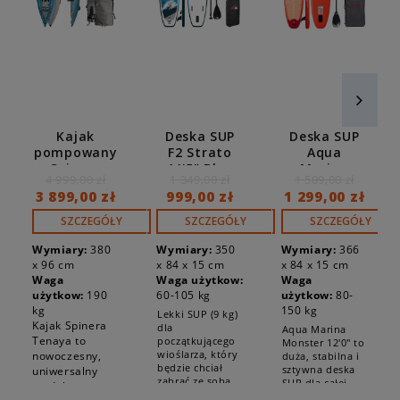
Kajak
Deska SUP
Deska SUP
pompowany
F2 Strato
Aqua
Spinera
11'5" Blue
Marina
4 999,00 zł
1 349,00 zł
1 509,00 zł
Tenaya 140
Combo
Monster
3 899,00 zł
999,00 zł
1 299,00 zł
2-osobowy
12'0" +
23277
BOJKA 2026
SZCZEGÓŁY
SZCZEGÓŁY
SZCZEGÓŁY
Wymiary:
380
Wymiary:
350
Wymiary:
366
x 96 cm
x 84 x 15 cm
x 84 x 15 cm
Waga
Waga użytkow:
Waga
użytkow:
190
60-105 kg
użytkow:
80-
kg
150 kg
Lekki SUP (9 kg)
Kajak Spinera
dla
Aqua Marina
Tenaya to
początkującego
Monster 12'0" to
wioślarza, który
nowoczesny,
duża, stabilna i
będzie chciał
sztywna deska
uniwersalny
zabrać ze sobą
SUP dla całej
model
pasażera
rodziny.