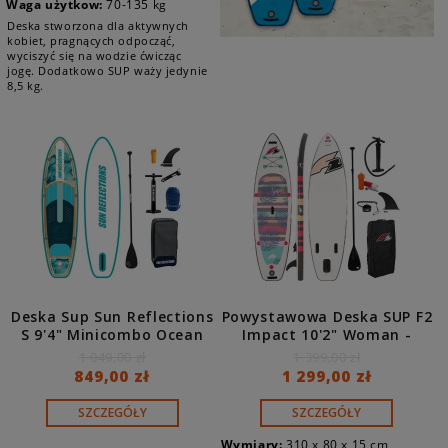
Waga użytkow:
70-135 kg
Deska stworzona dla aktywnych
kobiet, pragnących odpocząć,
wyciszyć się na wodzie ćwicząc
jogę. Dodatkowo SUP waży jedynie
8,5 kg.
Deska Sup Sun Reflections
Powystawowa Deska SUP F2
S 9'4" Minicombo Ocean
Impact 10'2" Woman -
Mirage
Outlet
1 049,00 zł
1 399,00 zł
849,00 zł
1 299,00 zł
SZCZEGÓŁY
SZCZEGÓŁY
Wymiary:
310 x 80 x 15 cm