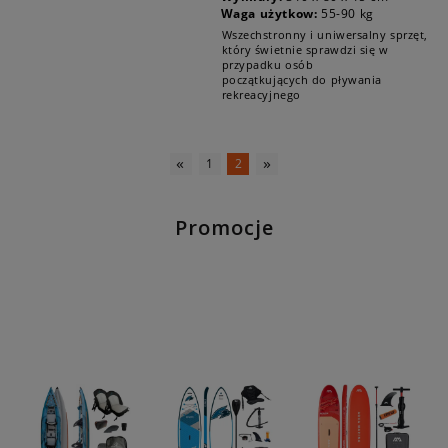
Waga użytkow:
55-90 kg
Wszechstronny i uniwersalny sprzęt,
który świetnie sprawdzi się w
przypadku osób
początkujących do pływania
rekreacyjnego
«
»
1
2
Promocje