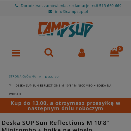
Doradztwo, zamówienia, reklamacje: +48 513 669 669
info@campsup.pl
»
STRONA GŁÓWNA
DESKI SUP
»
DESKA SUP SUN REFLECTIONS M 10'8" MINICOMBO + BOJKA NA
WIOSŁO
Kup do 13.00, a otrzymasz przesyłkę w
następnym dniu roboczym
Deska SUP Sun Reflections M 10'8"
Minicombo + bojka na wiosło