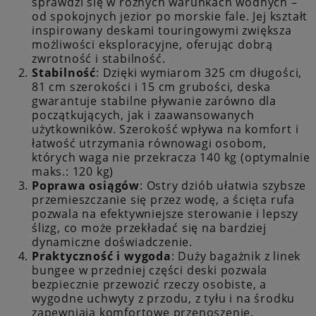
sprawdzi się w różnych warunkach wodnych –
od spokojnych jezior po morskie fale. Jej kształt
inspirowany deskami touringowymi zwiększa
możliwości eksploracyjne, oferując dobrą
zwrotność i stabilność.
Stabilność
: Dzięki wymiarom 325 cm długości,
81 cm szerokości i 15 cm grubości, deska
gwarantuje stabilne pływanie zarówno dla
początkujących, jak i zaawansowanych
użytkowników. Szerokość wpływa na komfort i
łatwość utrzymania równowagi osobom,
których waga nie przekracza 140 kg (optymalnie
maks.: 120 kg)
Poprawa osiągów
: Ostry dziób ułatwia szybsze
przemieszczanie się przez wodę, a ścięta rufa
pozwala na efektywniejsze sterowanie i lepszy
ślizg, co może przekładać się na bardziej
dynamiczne doświadczenie.
Praktyczność i wygoda
: Duży bagażnik z linek
bungee w przedniej części deski pozwala
bezpiecznie przewozić rzeczy osobiste, a
wygodne uchwyty z przodu, z tyłu i na środku
zapewniają komfortowe przenoszenie.