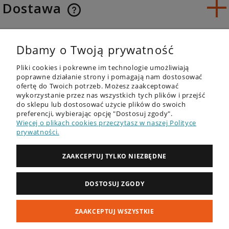
Dostawa
Opinie o produkcie (0)
Dbamy o Twoją prywatność
Pliki cookies i pokrewne im technologie umożliwiają
poprawne działanie strony i pomagają nam dostosować
ofertę do Twoich potrzeb. Możesz zaakceptować
wykorzystanie przez nas wszystkich tych plików i przejść
do sklepu lub dostosować użycie plików do swoich
OFERTA
preferencji, wybierając opcję "Dostosuj zgody".
Więcej o plikach cookies przeczytasz w naszej Polityce
DESKI SUP - RECENZJE
prywatności.
PORADNIK
ZAAKCEPTUJ TYLKO NIEZBĘDNE
ZAKUPY
DOSTOSUJ ZGODY
MOJE KONTO
ZAAKCEPTUJ WSZYSTKIE
INFORMACJE