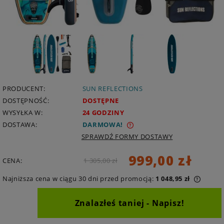
PRODUCENT:
SUN REFLECTIONS
DOSTĘPNOŚĆ:
DOSTĘPNE
WYSYŁKA W:
24 GODZINY
DOSTAWA:
DARMOWA
SPRAWDŹ FORMY DOSTAWY
999,00 zł
CENA:
1 305,00 zł
Najniższa cena w ciągu 30 dni przed promocją:
1 048,95 zł
Znalazłeś taniej - Napisz!