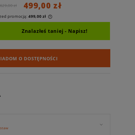
499,00 zł
629,00 zł
rzed promocją:
499,00 zł
Znalazłeś taniej - Napisz!
IADOM O DOSTĘPNOŚCI
A
t
estaw