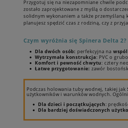
Przygotuj się na niezapomniane chwile pod
zostało zaprojektowane z myślą o dostarcz
solidnym wykonaniem a także przemyślaną k
planujesz spędzić czas z rodziną, czy z przyj
Czym wyróżnia się Spinera Delta 2?
Dla dwóch osób:
perfekcyjna na
wspól
Wytrzymała konstrukcja
: PVC o grub
Komfort i pewność chwytu
: cztery n
Łatwe przygotowanie:
zawór bostońsk
Podczas holowania tuby wodnej, takiej jak
użytkowników i warunków wodnych. Ogólnie
Dla dzieci i początkujących
: prędkoś
Dla bardziej doświadczonych użyt