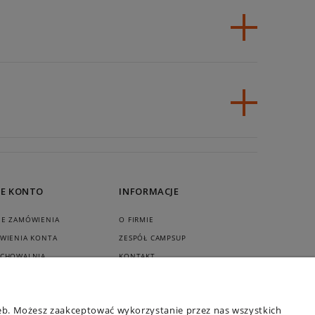
E KONTO
INFORMACJE
JE ZAMÓWIENIA
O FIRMIE
WIENIA KONTA
ZESPÓŁ CAMPSUP
ECHOWALNIA
KONTAKT
REGULAMINY
POLITYKA PRYWATNOŚCI
zeb. Możesz zaakceptować wykorzystanie przez nas wszystkich