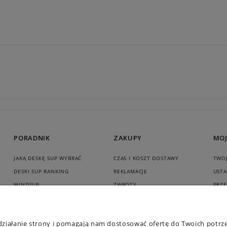
PORADNIK
ZAKUPY
MOJ
JAKĄ DESKĘ SUP WYBRAĆ
CZAS I KOSZT DOSTAWY
TWO
DESKI SUP RANKING
REKLAMACJE
USTA
WINDSUP
ZWROTY
PRZ
NG
DESKA SUP Z SIEDZISKIEM
GWARANCJA I RĘKOJMIA
IE
DESKA SUP CZY KAJAK
BEZPIECZNE PŁATNOŚCI
 działanie strony i pomagają nam dostosować ofertę do Twoich potr
KAJAK DMUCHANY OPINIE
DESKA SUP NA RATY