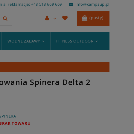
ia, reklamacje: +48 513 669 669
info@campsup.pl
(pusty)
WODNE ZABAWY
FITNESS OUTDOOR
owania Spinera Delta 2
SPINERA
BRAK TOWARU