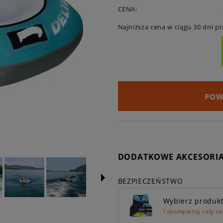
CENA:
Najniższa cena w ciągu 30 dni p
POW
DODATKOWE AKCESORI
BEZPIECZEŃSTWO
Wybierz produk
I skompletuj cały z