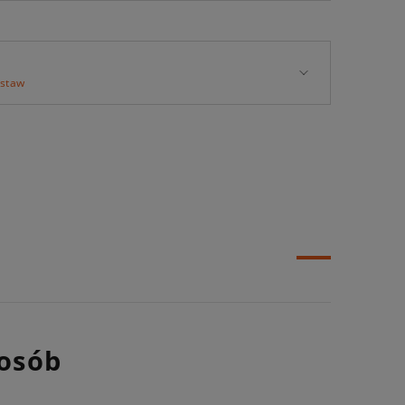
t
estaw
 osób