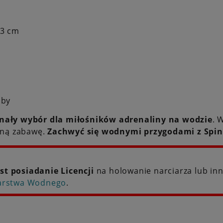
43 cm
oby
nały wybór dla miłośników adrenaliny na wodzie
. 
tną zabawę.
Zachwyć się wodnymi przygodami z Spin
st posiadanie Licencji
na holowanie narciarza lub in
iarstwa Wodnego
.