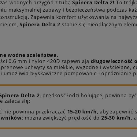
czas wodnych przygód z tubą
Spinera Delta 2!
To trójk
eniu maksymalnej zabawy i bezpieczeństwa podczas każ
onstrukcją. Zapewnia komfort użytkowania na najwyższ
acielem,
Spinera Delta 2
stanie się nieodłącznym elem
ne wodne szaleństwa
.
ości 0,6 mm i nylon 420D zapewniają
długowieczność o
eoprenowe uchwyty są miękkie, wygodne i wyściełane, 
i umożliwia błyskawiczne pompowanie i opróżnianie po
Spinera Delta 2
, prędkość łodzi holującej powinna b
 zaleca się:
ć nie powinna przekraczać
15-20 km/h
, aby zapewnić 
kowników
: można zwiększyć prędkość do
25-30 km/h
, 