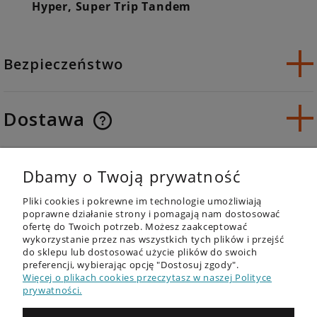
Hyper, Super Trip Tandem
Bezpieczeństwo
Dostawa
Opinie o produkcie (0)
Dbamy o Twoją prywatność
Pliki cookies i pokrewne im technologie umożliwiają
poprawne działanie strony i pomagają nam dostosować
ofertę do Twoich potrzeb. Możesz zaakceptować
wykorzystanie przez nas wszystkich tych plików i przejść
do sklepu lub dostosować użycie plików do swoich
OFERTA
preferencji, wybierając opcję "Dostosuj zgody".
Więcej o plikach cookies przeczytasz w naszej Polityce
DESKI SUP - RECENZJE
prywatności.
PORADNIK