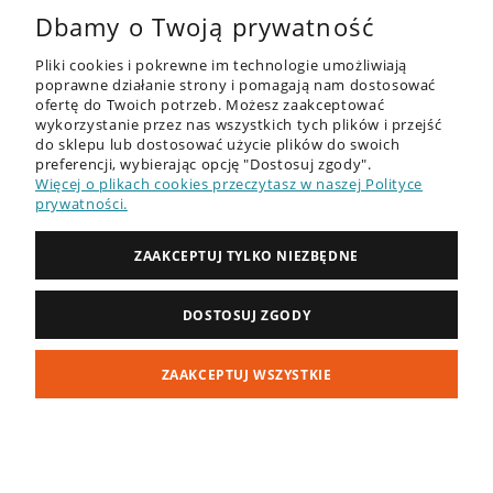
Dbamy o Twoją prywatność
Pliki cookies i pokrewne im technologie umożliwiają
poprawne działanie strony i pomagają nam dostosować
ofertę do Twoich potrzeb. Możesz zaakceptować
wykorzystanie przez nas wszystkich tych plików i przejść
do sklepu lub dostosować użycie plików do swoich
OFERTA
preferencji, wybierając opcję "Dostosuj zgody".
Więcej o plikach cookies przeczytasz w naszej Polityce
DESKI SUP - RECENZJE
prywatności.
PORADNIK
ZAAKCEPTUJ TYLKO NIEZBĘDNE
ZAKUPY
DOSTOSUJ ZGODY
MOJE KONTO
ZAAKCEPTUJ WSZYSTKIE
INFORMACJE
POKAŻ PEŁNĄ WERSJĘ STRONY
Sklep internetowy Shoper Premium