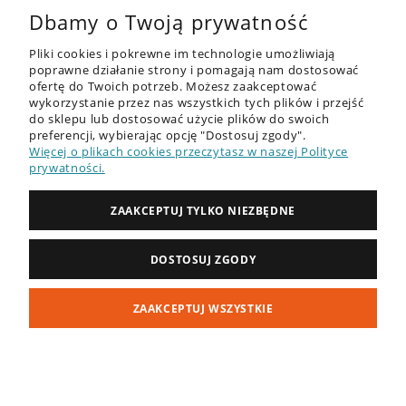
Dbamy o Twoją prywatność
Pliki cookies i pokrewne im technologie umożliwiają
poprawne działanie strony i pomagają nam dostosować
ofertę do Twoich potrzeb. Możesz zaakceptować
wykorzystanie przez nas wszystkich tych plików i przejść
do sklepu lub dostosować użycie plików do swoich
OFERTA
preferencji, wybierając opcję "Dostosuj zgody".
Więcej o plikach cookies przeczytasz w naszej Polityce
DESKI SUP - RECENZJE
prywatności.
PORADNIK
ZAAKCEPTUJ TYLKO NIEZBĘDNE
ZAKUPY
DOSTOSUJ ZGODY
MOJE KONTO
ZAAKCEPTUJ WSZYSTKIE
INFORMACJE
POKAŻ PEŁNĄ WERSJĘ STRONY
Sklep internetowy Shoper Premium