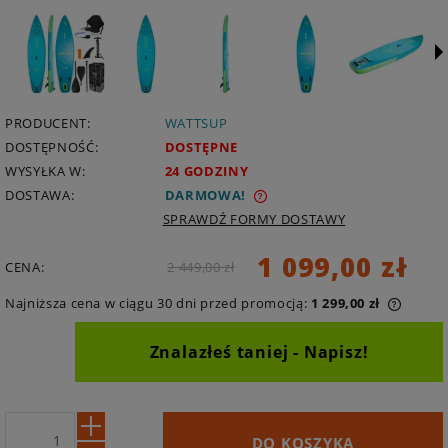
PRODUCENT:
WATTSUP
DOSTĘPNOŚĆ:
DOSTĘPNE
WYSYŁKA W:
24 GODZINY
DOSTAWA:
DARMOWA
SPRAWDŹ FORMY DOSTAWY
1 099,00 zł
CENA:
2 449,00 zł
Najniższa cena w ciągu 30 dni przed promocją:
1 299,00 zł
Znalazłeś taniej - Napisz!
U:
DO KOSZYKA