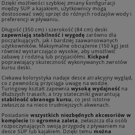
Dzięki możliwości szybkiej zmiany konfiguracji
między SUP a kajakiem, użytkownicy mogą
dostosować swój sprzęt do różnych rodzajów wody i
preferencji w pływaniu.
Długość (350 cm) i szerokość (84 cm) deski
zapewniają stabilność i wygodę
zarówno dla
początkujących, jak i bardziej zaawansowanych
użytkowników. Maksymalne obciążenie (150 kg) jest
również wystarczająco wysokie, aby umożliwić
zabawę z rodziną lub przyjaciółmi.
Kickpad
poprawiający skuteczność wykonywanych zwrotów
kursu deski.
Ciekawa kolorystyka nadaje desce atrakcyjny wygląd,
co z pewnością przyciąga uwagę na wodzie.
Turingowy kształt zapewnia
wysoką wydajność
na
dłuższych trasach, a trzy stateczniki gwarantują
stabilność obranego kursu
, co jest istotne
zwłaszcza na nieco trudniejszych akwenach.
Posiadanie
wszystkich niezbędnych akcesoriów w
komplecie
to
ogromna zaleta
, zwłaszcza dla osób
rozpoczynających swoją przygodę z pływaniem na
desce SUP lub kajakiem. Dzięki temu
można