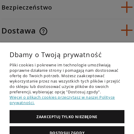
Bezpieczeństwo
Dostawa
Opinie o produkcie (0)
Dbamy o Twoją prywatność
Pliki cookies i pokrewne im technologie umożliwiają
poprawne działanie strony i pomagają nam dostosować
ofertę do Twoich potrzeb. Możesz zaakceptować
wykorzystanie przez nas wszystkich tych plików i przejść
do sklepu lub dostosować użycie plików do swoich
OFERTA
preferencji, wybierając opcję "Dostosuj zgody".
Więcej o plikach cookies przeczytasz w naszej Polityce
DESKI SUP - RECENZJE
prywatności.
PORADNIK
ZAAKCEPTUJ TYLKO NIEZBĘDNE
ZAKUPY
DOSTOSUJ ZGODY