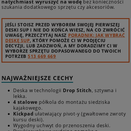
natychmiast wyruszyć na wodę
bez konieczności
szukania dodatkowego sprzętu czy akcesoriów.
JEŚLI STOISZ PRZED WYBOREM SWOJEJ PIERWSZEJ
DESKI SUP I NIE DO KOŃCA WIESZ, NA CO ZWRÓCIĆ
UWAGĘ, PRZECZYTAJ NASZ
PORADNIK: JAK WYBRAĆ
DESKĘ SUP
, KTÓRY POMOŻE CI W PODJĘCIU
DECYZJI, LUB ZADZWOŃ, A MY DORADZIMY CI W
WYBORZE SPRZĘTU DOPASOWANEGO DO TWOICH
POTRZEB
513 669 669
NAJWAŻNIEJSZE CECHY
Deska w technologii
Drop Stitch
, sztywna i
lekka.
4 stalowe
półkola do montażu siedziska
kajakowego.
Kickpad
ułatwiający pivot-y (gwałtowne zwroty
kursu deski).
Wygodny uchwyt do przenoszenia deski.