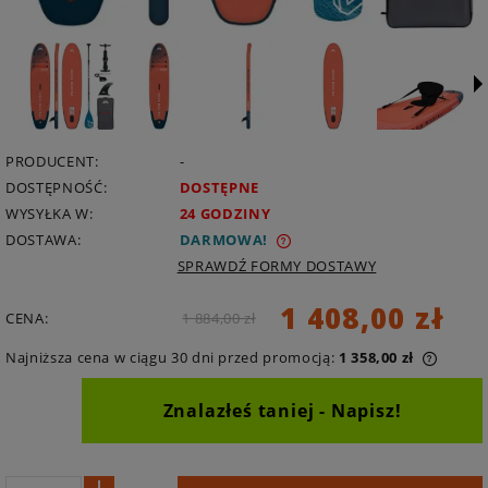
PRODUCENT:
-
DOSTĘPNOŚĆ:
DOSTĘPNE
WYSYŁKA W:
24 GODZINY
DOSTAWA:
DARMOWA
SPRAWDŹ FORMY DOSTAWY
1 408,00 zł
CENA:
1 884,00 zł
Najniższa cena w ciągu 30 dni przed promocją:
1 358,00 zł
Znalazłeś taniej - Napisz!