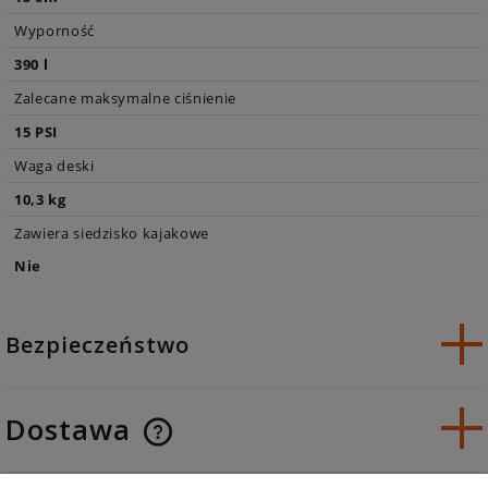
Wyporność
390 l
Zalecane maksymalne ciśnienie
15 PSI
Waga deski
10,3 kg
Zawiera siedzisko kajakowe
Nie
Bezpieczeństwo
Dostawa