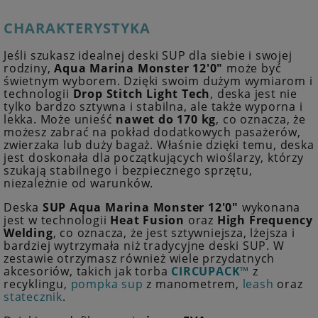
CHARAKTERYSTYKA
Jeśli szukasz idealnej deski SUP dla siebie i swojej
rodziny,
Aqua Marina Monster 12'0"
może być
świetnym wyborem. Dzięki swoim dużym wymiarom i
technologii
Drop Stitch Light Tech
, deska jest nie
tylko bardzo sztywna i stabilna, ale także wyporna i
lekka. Może unieść
nawet do 170 kg
, co oznacza, że
możesz zabrać na pokład dodatkowych pasażerów,
zwierzaka lub duży bagaż. Właśnie dzięki temu, deska
jest doskonała dla początkujących wioślarzy, którzy
szukają stabilnego i bezpiecznego sprzętu,
niezależnie od warunków.
Deska
SUP Aqua Marina Monster 12'0"
wykonana
jest w technologii
Heat Fusion
oraz
High Frequency
Welding
, co oznacza, że jest sztywniejsza, lżejsza i
bardziej wytrzymała niż tradycyjne deski SUP. W
zestawie otrzymasz również wiele przydatnych
akcesoriów, takich jak torba
CIRCUPACK™
z
recyklingu,
pompka sup
z manometrem,
leash
oraz
statecznik
.