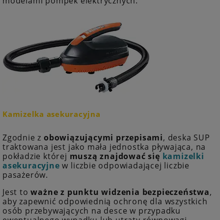
modelami pompek elektrycznych.
Kamizelka asekuracyjna
Zgodnie z
obowiązującymi przepisami
, deska SUP
traktowana jest jako mała jednostka pływająca, na
pokładzie której
muszą znajdować się
kamizelki
asekuracyjne
w liczbie odpowiadającej liczbie
pasażerów.
Jest to
ważne z punktu widzenia bezpieczeństwa
,
aby zapewnić odpowiednią ochronę dla wszystkich
osób przebywających na desce w przypadku
ewentualnego wypadku lub utraty równowagi.