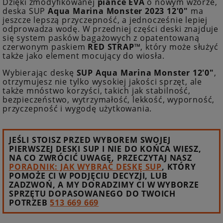
Dzięki zmodyfikowanej
piance EVA
o nowym wzorze,
deska SUP
Aqua Marina Monster 2023 12'0"
ma
jeszcze lepszą przyczepność, a jednocześnie lepiej
odprowadza wodę. W przedniej części deski znajduje
się system pasków bagażowych z opatentowaną
czerwonym paskiem
RED STRAP™
, który może służyć
także jako element mocujący do wiosła.
Wybierając deskę
SUP Aqua Marina Monster 12'0"
,
otrzymujesz nie tylko wysokiej jakości sprzęt, ale
także mnóstwo korzyści, takich jak stabilność,
bezpieczeństwo, wytrzymałość, lekkość, wyporność,
przyczepność i wygodę użytkowania.
JEŚLI STOISZ PRZED WYBOREM SWOJEJ
PIERWSZEJ DESKI SUP I NIE DO KOŃCA WIESZ,
NA CO ZWRÓCIĆ UWAGĘ, PRZECZYTAJ NASZ
PORADNIK: JAK WYBRAĆ DESKĘ SUP
, KTÓRY
POMOŻE CI W PODJĘCIU DECYZJI, LUB
ZADZWOŃ, A MY DORADZIMY CI W WYBORZE
SPRZĘTU DOPASOWANEGO DO TWOICH
POTRZEB
513 669 669