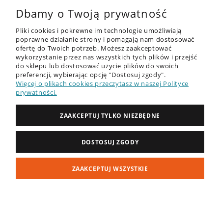
Opinie o produkcie (0)
Dbamy o Twoją prywatność
Pliki cookies i pokrewne im technologie umożliwiają
poprawne działanie strony i pomagają nam dostosować
ofertę do Twoich potrzeb. Możesz zaakceptować
wykorzystanie przez nas wszystkich tych plików i przejść
do sklepu lub dostosować użycie plików do swoich
OFERTA
preferencji, wybierając opcję "Dostosuj zgody".
Więcej o plikach cookies przeczytasz w naszej Polityce
DESKI SUP - RECENZJE
prywatności.
PORADNIK
ZAAKCEPTUJ TYLKO NIEZBĘDNE
ZAKUPY
DOSTOSUJ ZGODY
MOJE KONTO
ZAAKCEPTUJ WSZYSTKIE
INFORMACJE
POKAŻ PEŁNĄ WERSJĘ STRONY
Sklep internetowy Shoper Premium