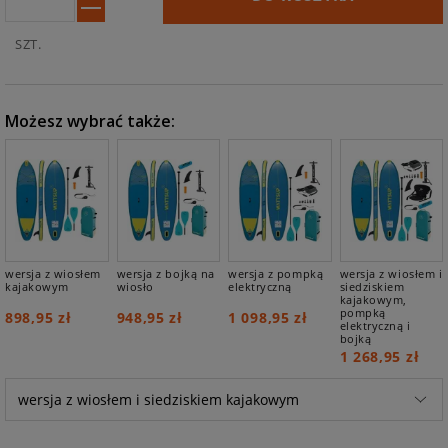
SZT.
Możesz wybrać także:
wersja z wiosłem
wersja z bojką na
wersja z pompką
wersja z wiosłem i
kajakowym
wiosło
elektryczną
siedziskiem
kajakowym,
pompką
898,95 zł
948,95 zł
1 098,95 zł
elektryczną i
bojką
1 268,95 zł