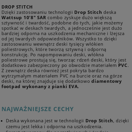
DROP STITCH
Dzięki zastosowaniu technologii
Drop Stitch
deska
Wattsup 10'8" SAR
combo zyskuje dużo większą
sztywność i twardość, podobne do tych, jakie możemy
spotkać w deskach twardych, a jednocześnie jest dużo
bardziej odporna na uszkodzenia mechaniczne i lżejsza
od jej twardych odpowiedników. Wszystko to dzięki
zastosowaniu wewnątrz deski tysięcy włókien
poliestrowych, które tworzą sztywną i odporną
konstrukcję. Po napompowaniu deski, włókna
poliestrowe prostują się, tworząc rdzeń deski, który jest
dodatkowo zabezpieczony po obwodzie materiałem
PVC
.
Z zewnątrz deska również jest pokryta bardzo
wytrzymałym materiałem PVC na burcie oraz na górze
deski, na której znajduje się dodatkowo
diamentowy
footpad wykonany z pianki EVA.
NAJWAŻNIEJSZE CECHY
Deska wykonana jest w technologii
Drop Stitch
, dzięki
czemu jest lekka i odporna na uszkodzenia.