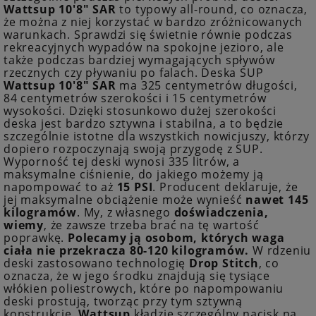
Wattsup 10'8" SAR
to typowy all-round, co oznacza,
że można z niej korzystać w bardzo zróżnicowanych
warunkach. Sprawdzi się świetnie równie podczas
rekreacyjnych wypadów na spokojne jezioro, ale
także podczas bardziej wymagających spływów
rzecznych czy pływaniu po falach. Deska SUP
Wattsup 10'8" SAR
ma 325 centymetrów długości,
84 centymetrów szerokości i 15 centymetrów
wysokości. Dzięki stosunkowo dużej szerokości
deska jest bardzo sztywna i stabilna, a to będzie
szczególnie istotne dla wszystkich nowicjuszy, którzy
dopiero rozpoczynają swoją przygodę z SUP.
Wyporność tej deski wynosi 335 litrów, a
maksymalne ciśnienie, do jakiego możemy ją
napompować to aż
15 PSI
. Producent deklaruje, że
jej maksymalne obciążenie może wynieść
nawet 145
kilogramów
. My, z własnego
doświadczenia,
wiemy
, że zawsze trzeba brać na tę wartość
poprawkę.
Polecamy ją osobom, których waga
ciała nie przekracza 80-120 kilogramów.
W rdzeniu
deski zastosowano technologię
Drop Stitch
, co
oznacza, że w jego środku znajdują się tysiące
włókien poliestrowych, które po napompowaniu
deski prostują, tworząc przy tym sztywną
konstrukcję.
Wattsup
kładzie szczególny nacisk na