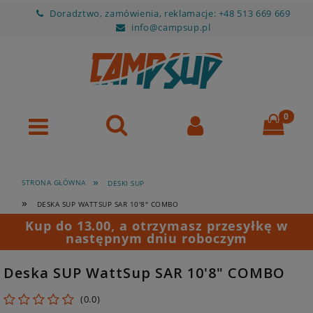
Doradztwo, zamówienia, reklamacje: +48 513 669 669
info@campsup.pl
»
STRONA GŁÓWNA
DESKI SUP
»
DESKA SUP WATTSUP SAR 10'8" COMBO
Kup do 13.00, a otrzymasz przesyłkę w
następnym dniu roboczym
Deska SUP WattSup SAR 10'8" COMBO
0.0