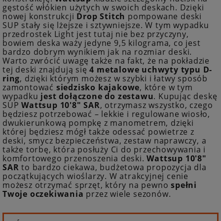
gęstość włókien użytych w swoich deskach.
Dzięki
nowej konstrukcji
Drop Stitch
pompowane deski
SUP stały się lżejsze i sztywniejsze.
W tym wypadku
przedrostek Light jest tutaj nie bez przyczyny,
bowiem deska waży jedyne 9,5 kilograma, co jest
bardzo dobrym wynikiem jak na rozmiar deski.
Warto zwrócić uwagę także na fakt, że na pokładzie
tej deski znajdują się
4 metalowe uchwyty typu D-
ring
, dzięki którym możesz w szybki i łatwy sposób
zamontować
siedzisko kajakowe
, które w tym
wypadku
jest dołączone do zestawu
. Kupując deskę
SUP
Wattsup 10'8" SAR
, otrzymasz wszystko, czego
będziesz potrzebować – lekkie i regulowane wiosło,
dwukierunkową pompkę z manometrem, dzięki
której będziesz mógł także odessać powietrze z
deski, smycz bezpieczeństwa, zestaw naprawczy, a
także torbę, która posłuży Ci do przechowywania i
komfortowego przenoszenia deski.
Wattsup 10'8"
SAR
to bardzo ciekawa, budżetowa propozycja dla
początkujących wioślarzy. W atrakcyjnej cenie
możesz otrzymać sprzęt, który na pewno
spełni
Twoje oczekiwania
przez wiele sezonów.