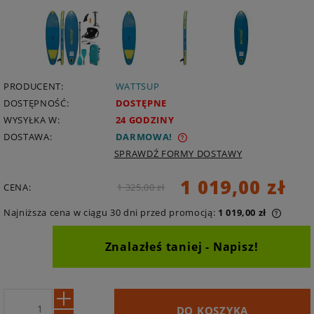
PRODUCENT:
WATTSUP
DOSTĘPNOŚĆ:
DOSTĘPNE
WYSYŁKA W:
24 GODZINY
DOSTAWA:
DARMOWA
SPRAWDŹ FORMY DOSTAWY
1 019,00 zł
CENA:
1 325,00 zł
Najniższa cena w ciągu 30 dni przed promocją:
1 019,00 zł
Znalazłeś taniej - Napisz!
DO KOSZYKA