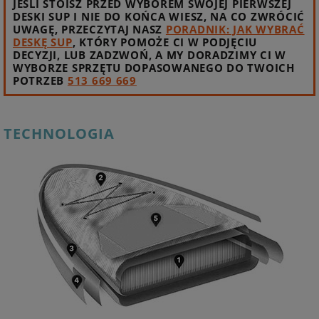
JEŚLI STOISZ PRZED WYBOREM SWOJEJ PIERWSZEJ
DESKI SUP I NIE DO KOŃCA WIESZ, NA CO ZWRÓCIĆ
UWAGĘ, PRZECZYTAJ NASZ
PORADNIK: JAK WYBRAĆ
DESKĘ SUP
, KTÓRY POMOŻE CI W PODJĘCIU
DECYZJI, LUB ZADZWOŃ, A MY DORADZIMY CI W
WYBORZE SPRZĘTU DOPASOWANEGO DO TWOICH
POTRZEB
513 669 669
TECHNOLOGIA