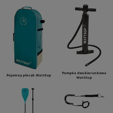
Pompka dwukierunkowa
Pojemny plecak WattSup
WattSup