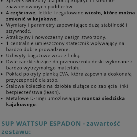
Sprzęt stworzony dla początkujących i średnio-
zaawansowanych paddlerów.
4 częściowe
, lekkie i regulowane
wiosło, które można
zmienić w kajakowe
.
Wymiary i parametry zapewniające dużą stabilność i
sztywność.
Atrakcyjny i nowoczesny design stworzony.
1 centralnie umieszczony statecznik wpływający na
bardzo dobre prowadzenie.
Uchwyty bagażowe wraz z linką.
Dwie rączki służące do przenoszenia deski wykonane z
bardzo wytrzymałego materiału.
Pokład pokryty pianką EVA, która zapewnia doskonałą
przyczepność dla stóp.
Stalowe kółeczko na dziobie służące do zapięcia linki
bezpieczeństwa (leash).
Metalowe D-ringi umożliwiające
montaż siedziska
kajakowego
.
SUP WATTSUP ESPADON - zawartość
zestawu: