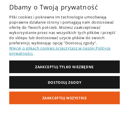
Dbamy o Twoją prywatność
Pliki cookies i pokrewne im technologie umożliwiają
poprawne działanie strony i pomagają nam dostosować
ofertę do Twoich potrzeb. Możesz zaakceptować
wykorzystanie przez nas wszystkich tych plików i przejść
do sklepu lub dostosować użycie plików do swoich
OFERTA
preferencji, wybierając opcję "Dostosuj zgody".
Więcej o plikach cookies przeczytasz w naszej Polityce
DESKI SUP - RECENZJE
prywatności.
PORADNIK
ZAAKCEPTUJ TYLKO NIEZBĘDNE
ZAKUPY
DOSTOSUJ ZGODY
MOJE KONTO
ZAAKCEPTUJ WSZYSTKIE
INFORMACJE
POKAŻ PEŁNĄ WERSJĘ STRONY
Sklep internetowy Shoper Premium